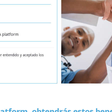
A platform
r entendido y aceptado los
latform
, obtendrás estos bene